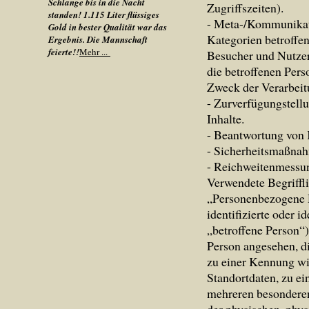
Schlange bis in die Nacht
Zugriffszeiten).
standen! 1.115 Liter flüssiges
- Meta-/Kommunikati
Gold in bester Qualität war das
Kategorien betroffe
Ergebnis. Die Mannschaft
feierte!!
Mehr ...
Besucher und Nutzer
die betroffenen Per
Zweck der Verarbei
- Zurverfügungstell
Inhalte.
- Beantwortung von
- Sicherheitsmaßna
- Reichweitenmessu
Verwendete Begriffl
„Personenbezogene Da
identifizierte oder i
„betroffene Person“) 
Person angesehen, di
zu einer Kennung w
Standortdaten, zu e
mehreren besonderen