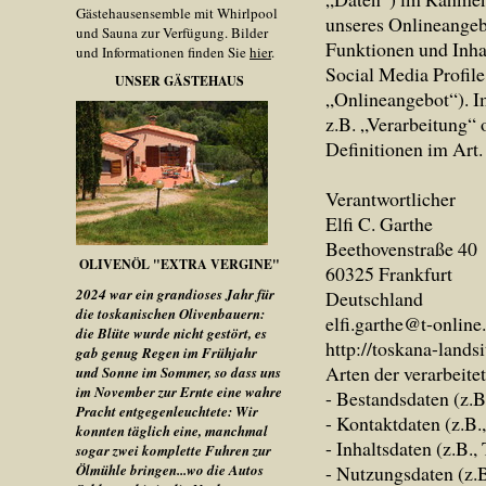
Gästehausensemble mit Whirlpool
unseres Onlineangeb
und Sauna zur Verfügung. Bilder
Funktionen und Inha
und Informationen finden Sie
hier
.
Social Media Profil
UNSER GÄSTEHAUS
„Onlineangebot“). Im
z.B. „Verarbeitung“ 
Definitionen im Ar
Verantwortlicher
Elfi C. Garthe
Beethovenstraße 40
OLIVENÖL "EXTRA VERGINE"
60325 Frankfurt
2024 war ein grandioses Jahr für
Deutschland
die toskanischen Olivenbauern:
elfi.garthe@t-online
die Blüte wurde nicht gestört, es
http://toskana-land
gab genug Regen im Frühjahr
Arten der verarbeite
und Sonne im Sommer, so dass uns
im November zur Ernte eine wahre
- Bestandsdaten (z.
Pracht entgegenleuchtete: Wir
- Kontaktdaten (z.B
konnten täglich eine, manchmal
- Inhaltsdaten (z.B.,
sogar zwei komplette Fuhren zur
Ölmühle bringen...wo die Autos
- Nutzungsdaten (z.B