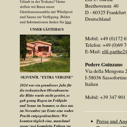
Urlaub in der Toskana? Gerne
Beethovenstr. 40
stellen wir Ihnen unser
D - 60325 Frankfur
Gästehausensemble mit Whirlpool
und Sauna zur Verfügung. Bilder
Deutschland
und Informationen finden Sie
hier
.
UNSER GÄSTEHAUS
Mobil: +49 (0)172 
Telefon: +49 (0)69 
E-Mail:
elfi.garthe2
Podere Guinzano
Via della Mengona 
I-58036 Sassofortin
OLIVENÖL "EXTRA VERGINE"
Italien
2024 war ein grandioses Jahr für
die toskanischen Olivenbauern:
die Blüte wurde nicht gestört, es
Mobil: +39 347 901
gab genug Regen im Frühjahr
und Sonne im Sommer, so dass uns
im November zur Ernte eine wahre
Pracht entgegenleuchtete: Wir
Preise und An
konnten täglich eine, manchmal
sogar zwei komplette Fuhren zur