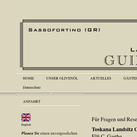
HOME
UNSER OLIVENÖL
AKTUELLES
GÄSTE
Datenschutz
ANFAHRT
Für Fragen und Rese
English
Toskana Landsitz 
Planen Sie
einen unvergesslichen
Elfi C. Garthe